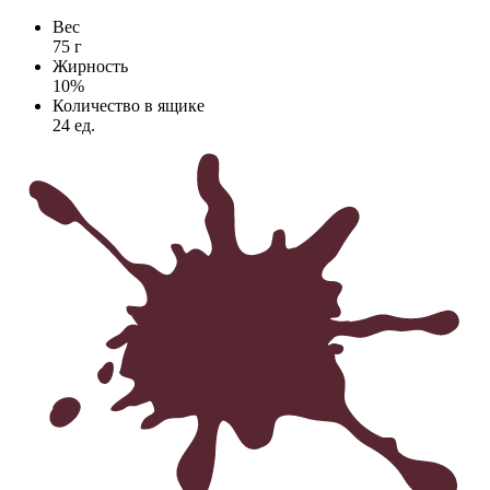
Вес
75
г
Жирность
10
%
Количество в ящике
24
ед.