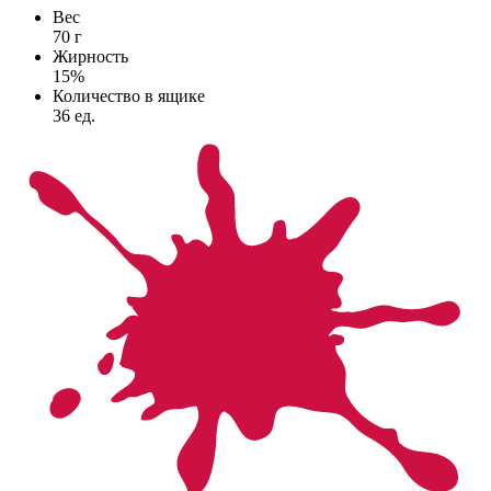
Вес
70
г
Жирность
15
%
Количество в ящике
36
ед.