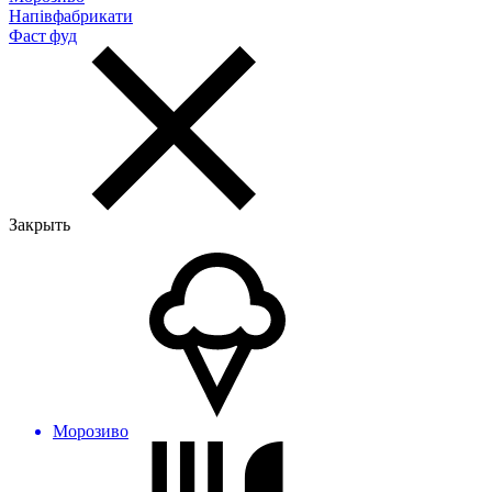
Напівфабрикати
Фаст фуд
Закрыть
Морозиво