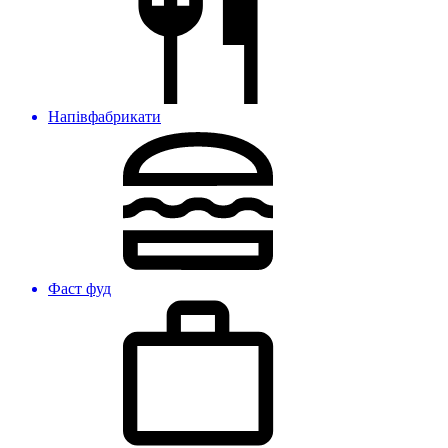
Напівфабрикати
Фаст фуд