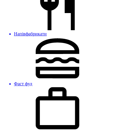
Напівфабрикати
Фаст фуд