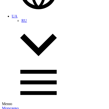
UA
RU
Меню
Морозиво