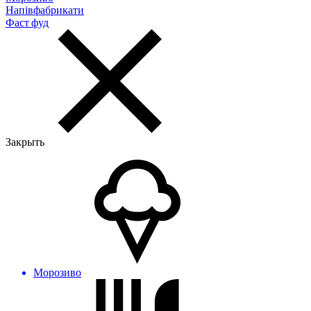
Напівфабрикати
Фаст фуд
Закрыть
Морозиво