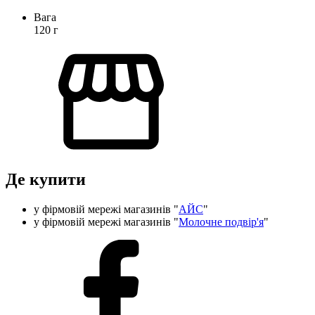
Вага
120
г
Де купити
у фірмовій мережі магазинів "
АЙС
"
у фірмовій мережі магазинів "
Молочне подвір'я
"