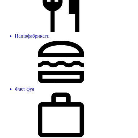
Напівфабрикати
Фаст фуд