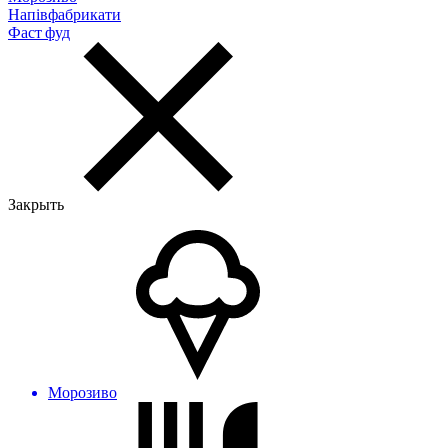
Напівфабрикати
Фаст фуд
Закрыть
Морозиво