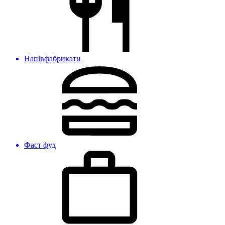
Напівфабрикати
Фаст фуд