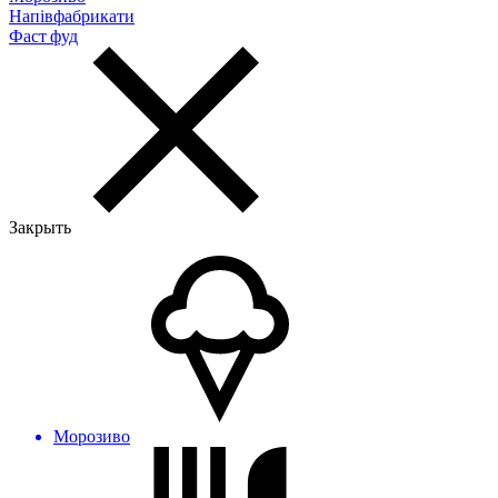
Напівфабрикати
Фаст фуд
Закрыть
Морозиво