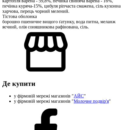
картопля варена - 59,8%, печінка свиняча варена - 16%,
печінка куряча-15%, цибуля ріпчаста смажена, сіль кухонна
харчова, перець чорний мелений.
Тістова оболонка
борошно пшеничне вищого ґатунку, вода питна, меланж
яєчний, олія соняшникова рафінована, сіль.
Де купити
у фірмовій мережі магазинів "
АЙС
"
у фірмовій мережі магазинів "
Молочне подвір'я
"